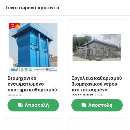
Συνιστώμενα προϊόντα
Βιομηχανικό
Εργαλεία καθαρισμού
ενσωματωμένο
βιομηχανικού νερού
σύστημα καθαρισμού
πιστοποιημένα
Σπίτι
νερού
ISO19001 για
ιζηματογένεσης
μεγάλες
Αποστολή
Αποστολή
πήξης καισίου SS
επιχειρήσεις και
Προϊόντα
αποθέματα με
ερώτησης
ερώτησης
φλοκκούντα
Περίπου εμείς