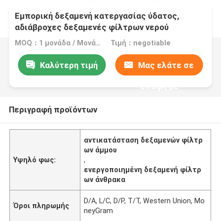
Εμπορική δεξαμενή κατεργασίας ύδατος,
αδιάβροχες δεξαμενές φίλτρων νερού
ανοξείδωτου
MOQ：1 μονάδα / Μονάδες
Τιμή：negotiable
Καλύτερη τιμή
Μας ελάτε σε
επαφή με
Περιγραφή προϊόντων
αντικατάσταση δεξαμενών φίλτρ
ων άμμου
Υψηλό φως:
,
ενεργοποιημένη δεξαμενή φίλτρ
ων άνθρακα
D/A, L/C, D/P, T/T, Western Union, Mo
Όροι πληρωμής
neyGram