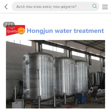
1
/
1