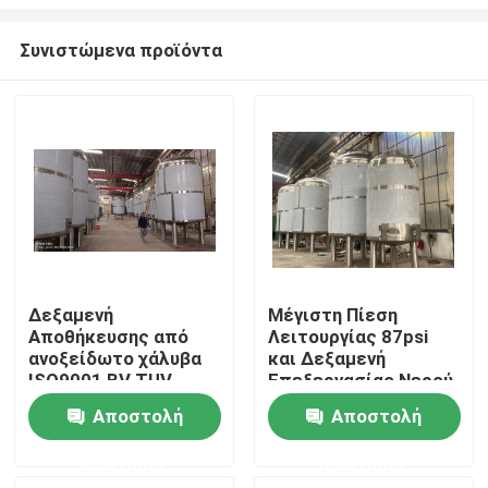
Συνιστώμενα προϊόντα
Δεξαμενή
Μέγιστη Πίεση
Αποθήκευσης από
Λειτουργίας 87psi
Σπίτι
ανοξείδωτο χάλυβα
και Δεξαμενή
ISO9001 BV TUV
Επεξεργασίας Νερού
Certified για
με Γυάλισμα
Προϊόντα
Αποστολή
Αποστολή
βιομηχανικές
Καθρέφτη για
εφαρμογές
Προσαρμοσμένες
ερώτησης
ερώτησης
Λύσεις
Περίπου εμείς