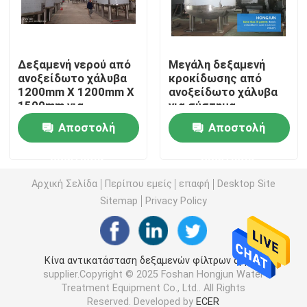
σύστημα καθαρισμού νερού ultrapure
Δεξαμενή νερού από
Μεγάλη δεξαμενή
ανοξείδωτο χάλυβα
κροκίδωσης από
Βιομηχανικά συστήματα καθαρισμού πόσιμου νερού
1200mm X 1200mm X
ανοξείδωτο χάλυβα
1500mm για
για σύστημα
βιομηχανική και
συσκευής
Κινητές εγκαταστάσεις καθαρισμού νερού
Αποστολή
Αποστολή
εμπορική χρήση
καθαρισμού νερού
ερώτησης
ερώτησης
Εργοστάσιο επεξεργασίας νερού ποταμού
Αρχική Σελίδα
Περίπου εμείς
επαφή
Desktop Site
Sitemap
Privacy Policy
Πακέτο Εγκαταστάσεις Επεξεργασίας Νερού
Κατεργασία ύδατος φίλτρων πολυμέσων
Κίνα αντικατάσταση δεξαμενών φίλτρων άμμου
supplier.Copyright © 2025 Foshan Hongjun Water
Treatment Equipment Co., Ltd.. All Rights
Εργοστάσιο νερού EDI
Reserved. Developed by
ECER